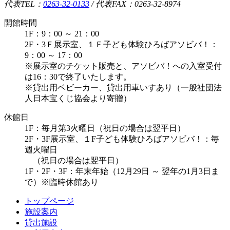
代表TEL：
0263-32-0133
/
代表FAX：0263-32-8974
開館時間
1F：9：00 ～ 21：00
2F・3Ｆ展示室、１Ｆ子ども体験ひろばアソビバ！：
9：00 ～ 17：00
※展示室のチケット販売と、アソビバ！への入室受付
は16：30で終了いたします。
※貸出用ベビーカー、貸出用車いすあり（一般社団法
人日本宝くじ協会より寄贈）
休館日
1F：毎月第3火曜日（祝日の場合は翌平日）
2F・3F展示室、１F子ども体験ひろばアソビバ！：毎
週火曜日
（祝日の場合は翌平日）
1F・2F・3F：年末年始（12月29日 ～ 翌年の1月3日ま
で）※臨時休館あり
トップページ
施設案内
貸出施設