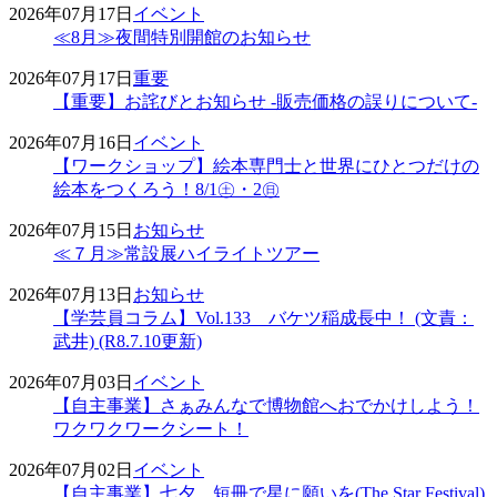
2026年07月17日
イベント
≪8月≫夜間特別開館のお知らせ
2026年07月17日
重要
【重要】お詫びとお知らせ -販売価格の誤りについて-
2026年07月16日
イベント
【ワークショップ】絵本専門士と世界にひとつだけの
絵本をつくろう！8/1㊏・2㊐
2026年07月15日
お知らせ
≪７月≫常設展ハイライトツアー
2026年07月13日
お知らせ
【学芸員コラム】Vol.133 バケツ稲成長中！ (文責：
武井) (R8.7.10更新)
2026年07月03日
イベント
【自主事業】さぁみんなで博物館へおでかけしよう！
ワクワクワークシート！
2026年07月02日
イベント
【自主事業】七夕 短冊で星に願いを(The Star Festival)