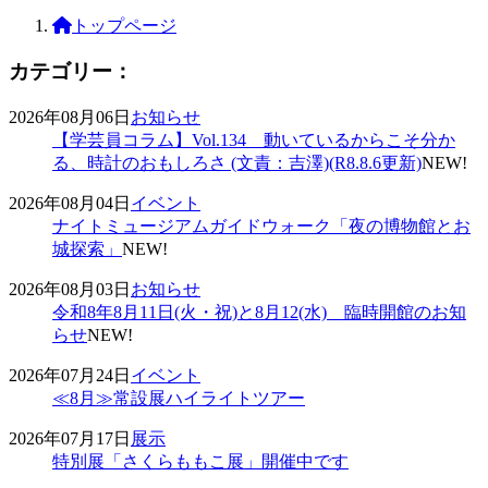
トップページ
カテゴリー：
2026年08月06日
お知らせ
【学芸員コラム】Vol.134 動いているからこそ分か
る、時計のおもしろさ (文責：吉澤)(R8.8.6更新)
NEW!
2026年08月04日
イベント
ナイトミュージアムガイドウォーク「夜の博物館とお
城探索」
NEW!
2026年08月03日
お知らせ
令和8年8月11日(火・祝)と8月12(水) 臨時開館のお知
らせ
NEW!
2026年07月24日
イベント
≪8月≫常設展ハイライトツアー
2026年07月17日
展示
特別展「さくらももこ展」開催中です