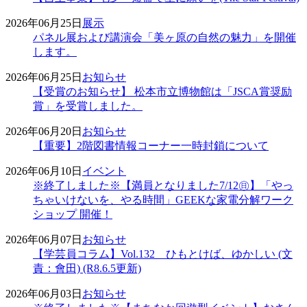
2026年06月25日
展示
パネル展および講演会「美ヶ原の自然の魅力」を開催
します。
2026年06月25日
お知らせ
【受賞のお知らせ】 松本市立博物館は「JSCA賞奨励
賞」を受賞しました。
2026年06月20日
お知らせ
【重要】2階図書情報コーナー一時封鎖について
2026年06月10日
イベント
※終了しました※【満員となりました7/12㊐】「やっ
ちゃいけないを、やる時間」GEEKな家電分解ワーク
ショップ 開催！
2026年06月07日
お知らせ
【学芸員コラム】Vol.132 ひもとけば、ゆかしい (文
責：會田) (R8.6.5更新)
2026年06月03日
お知らせ