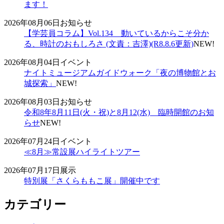
ます！
2026年08月06日
お知らせ
【学芸員コラム】Vol.134 動いているからこそ分か
る、時計のおもしろさ (文責：吉澤)(R8.8.6更新)
NEW!
2026年08月04日
イベント
ナイトミュージアムガイドウォーク「夜の博物館とお
城探索」
NEW!
2026年08月03日
お知らせ
令和8年8月11日(火・祝)と8月12(水) 臨時開館のお知
らせ
NEW!
2026年07月24日
イベント
≪8月≫常設展ハイライトツアー
2026年07月17日
展示
特別展「さくらももこ展」開催中です
カテゴリー