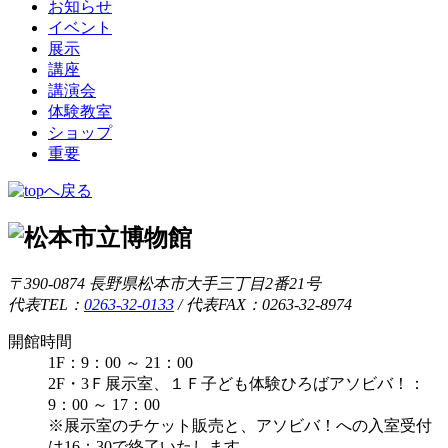
お知らせ
イベント
展示
講座
講演会
体験教室
ショップ
重要
〒390-0874 長野県松本市大手三丁目2番21号
代表TEL：
0263-32-0133
/
代表FAX：0263-32-8974
開館時間
1F：9：00 ～ 21：00
2F・3Ｆ展示室、１Ｆ子ども体験ひろばアソビバ！：
9：00 ～ 17：00
※展示室のチケット販売と、アソビバ！への入室受付
は16：30で終了いたします。