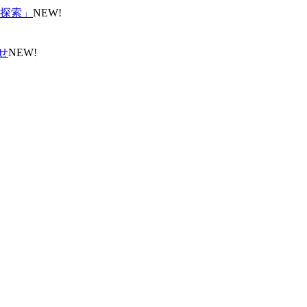
探索」
NEW!
せ
NEW!