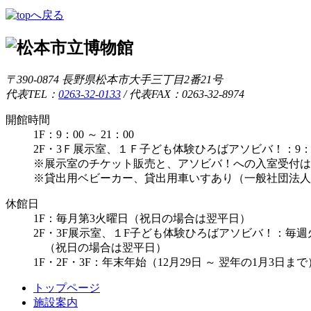
〒390-0874 長野県松本市大手三丁目2番21号
代表TEL：
0263-32-0133
/
代表FAX：0263-32-8974
開館時間
1F：9：00 ～ 21：00
2F・3Ｆ展示室、１Ｆ子ども体験ひろばアソビバ！：9：00 
※展示室のチケット販売と、アソビバ！への入室受付は1
※貸出用ベビーカー、貸出用車いすあり（一般社団法人
休館日
1F：毎月第3火曜日（祝日の場合は翌平日）
2F・3F展示室、１F子ども体験ひろばアソビバ！：毎
（祝日の場合は翌平日）
1F・2F・3F：年末年始（12月29日 ～ 翌年の1月3日
トップページ
施設案内