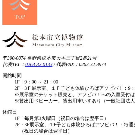
〒390-0874 長野県松本市大手三丁目2番21号
代表TEL：
0263-32-0133
/
代表FAX：0263-32-8974
開館時間
1F：9：00 ～ 21：00
2F・3Ｆ展示室、１Ｆ子ども体験ひろばアソビバ！：9：00 
※展示室のチケット販売と、アソビバ！への入室受付は1
※貸出用ベビーカー、貸出用車いすあり（一般社団法人
休館日
1F：毎月第3火曜日（祝日の場合は翌平日）
2F・3F展示室、１F子ども体験ひろばアソビバ！：毎
（祝日の場合は翌平日）