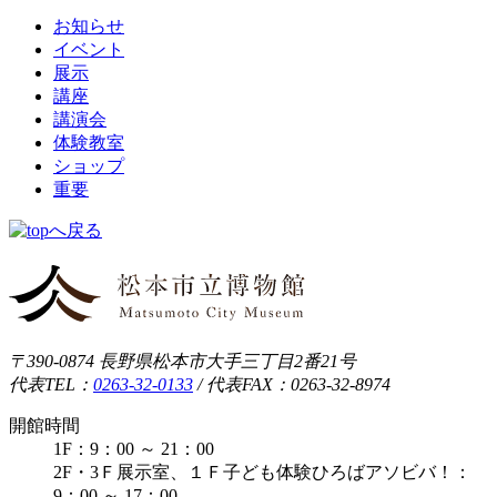
お知らせ
イベント
展示
講座
講演会
体験教室
ショップ
重要
〒390-0874 長野県松本市大手三丁目2番21号
代表TEL：
0263-32-0133
/
代表FAX：0263-32-8974
開館時間
1F：9：00 ～ 21：00
2F・3Ｆ展示室、１Ｆ子ども体験ひろばアソビバ！：
9：00 ～ 17：00