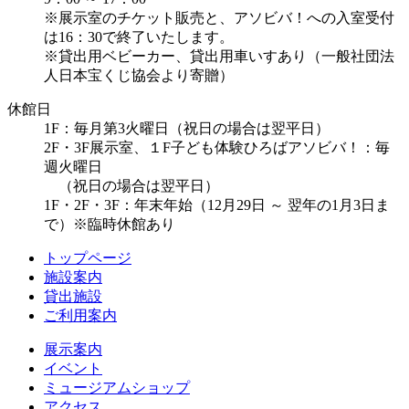
※展示室のチケット販売と、アソビバ！への入室受付
は16：30で終了いたします。
※貸出用ベビーカー、貸出用車いすあり（一般社団法
人日本宝くじ協会より寄贈）
休館日
1F：毎月第3火曜日（祝日の場合は翌平日）
2F・3F展示室、１F子ども体験ひろばアソビバ！：毎
週火曜日
（祝日の場合は翌平日）
1F・2F・3F：年末年始（12月29日 ～ 翌年の1月3日ま
で）※臨時休館あり
トップページ
施設案内
貸出施設
ご利用案内
展示案内
イベント
ミュージアムショップ
アクセス