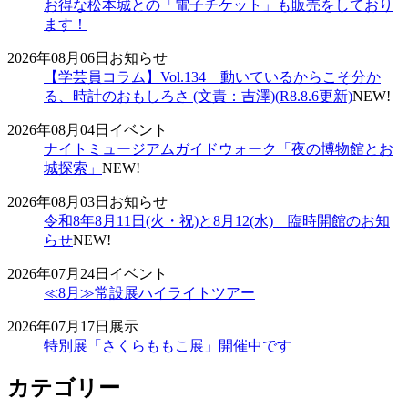
お得な松本城との「電子チケット」も販売をしており
ます！
2026年08月06日
お知らせ
【学芸員コラム】Vol.134 動いているからこそ分か
る、時計のおもしろさ (文責：吉澤)(R8.8.6更新)
NEW!
2026年08月04日
イベント
ナイトミュージアムガイドウォーク「夜の博物館とお
城探索」
NEW!
2026年08月03日
お知らせ
令和8年8月11日(火・祝)と8月12(水) 臨時開館のお知
らせ
NEW!
2026年07月24日
イベント
≪8月≫常設展ハイライトツアー
2026年07月17日
展示
特別展「さくらももこ展」開催中です
カテゴリー