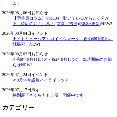
ます！
2026年08月06日
お知らせ
【学芸員コラム】Vol.134 動いているからこそ分か
る、時計のおもしろさ (文責：吉澤)(R8.8.6更新)
NEW!
2026年08月04日
イベント
ナイトミュージアムガイドウォーク「夜の博物館とお
城探索」
NEW!
2026年08月03日
お知らせ
令和8年8月11日(火・祝)と8月12(水) 臨時開館のお知
らせ
NEW!
2026年07月24日
イベント
≪8月≫常設展ハイライトツアー
2026年07月17日
展示
特別展「さくらももこ展」開催中です
カテゴリー