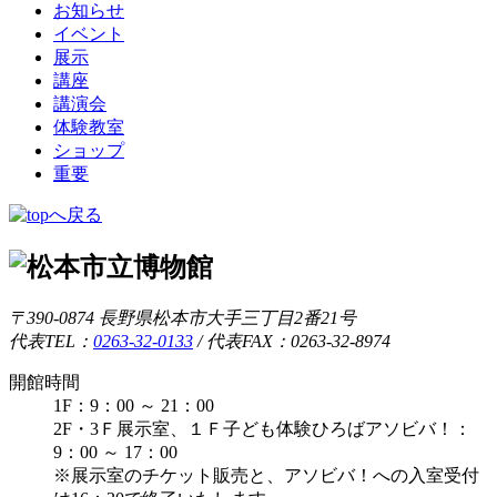
お知らせ
イベント
展示
講座
講演会
体験教室
ショップ
重要
〒390-0874 長野県松本市大手三丁目2番21号
代表TEL：
0263-32-0133
/
代表FAX：0263-32-8974
開館時間
1F：9：00 ～ 21：00
2F・3Ｆ展示室、１Ｆ子ども体験ひろばアソビバ！：
9：00 ～ 17：00
※展示室のチケット販売と、アソビバ！への入室受付