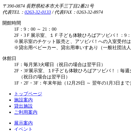
〒390-0874 長野県松本市大手三丁目2番21号
代表TEL：
0263-32-0133
/
代表FAX：0263-32-8974
開館時間
1F：9：00 ～ 21：00
2F・3Ｆ展示室、１Ｆ子ども体験ひろばアソビバ！：9：00 
※展示室のチケット販売と、アソビバ！への入室受付は1
※貸出用ベビーカー、貸出用車いすあり（一般社団法人
休館日
1F：毎月第3火曜日（祝日の場合は翌平日）
2F・3F展示室、１F子ども体験ひろばアソビバ！：毎
（祝日の場合は翌平日）
1F・2F・3F：年末年始（12月29日 ～ 翌年の1月3日
トップページ
施設案内
貸出施設
ご利用案内
展示案内
イベント