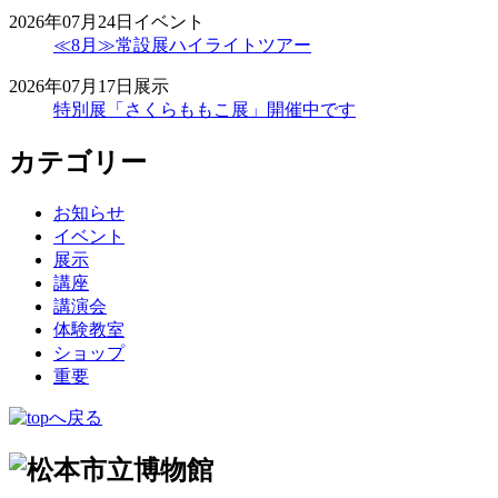
2026年07月24日
イベント
≪8月≫常設展ハイライトツアー
2026年07月17日
展示
特別展「さくらももこ展」開催中です
カテゴリー
お知らせ
イベント
展示
講座
講演会
体験教室
ショップ
重要