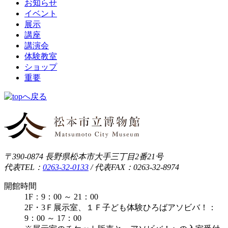
お知らせ
イベント
展示
講座
講演会
体験教室
ショップ
重要
〒390-0874 長野県松本市大手三丁目2番21号
代表TEL：
0263-32-0133
/
代表FAX：0263-32-8974
開館時間
1F：9：00 ～ 21：00
2F・3Ｆ展示室、１Ｆ子ども体験ひろばアソビバ！：
9：00 ～ 17：00