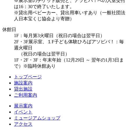
※展示室のチケット販売と、アソビバ！への入室受付
は16：30で終了いたします。
※貸出用ベビーカー、貸出用車いすあり（一般社団法
人日本宝くじ協会より寄贈）
休館日
1F：毎月第3火曜日（祝日の場合は翌平日）
2F・3F展示室、１F子ども体験ひろばアソビバ！：毎
週火曜日
（祝日の場合は翌平日）
1F・2F・3F：年末年始（12月29日 ～ 翌年の1月3日ま
で）※臨時休館あり
トップページ
施設案内
貸出施設
ご利用案内
展示案内
イベント
ミュージアムショップ
アクセス