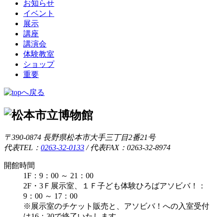
お知らせ
イベント
展示
講座
講演会
体験教室
ショップ
重要
〒390-0874 長野県松本市大手三丁目2番21号
代表TEL：
0263-32-0133
/
代表FAX：0263-32-8974
開館時間
1F：9：00 ～ 21：00
2F・3Ｆ展示室、１Ｆ子ども体験ひろばアソビバ！：
9：00 ～ 17：00
※展示室のチケット販売と、アソビバ！への入室受付
は16：30で終了いたします。