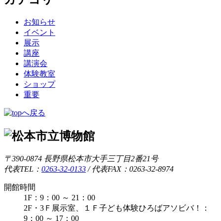
お知らせ
イベント
展示
講座
講演会
体験教室
ショップ
重要
〒390-0874 長野県松本市大手三丁目2番21号
代表TEL：
0263-32-0133
/
代表FAX：0263-32-8974
開館時間
1F：9：00 ～ 21：00
2F・3Ｆ展示室、１Ｆ子ども体験ひろばアソビバ！：
9：00 ～ 17：00