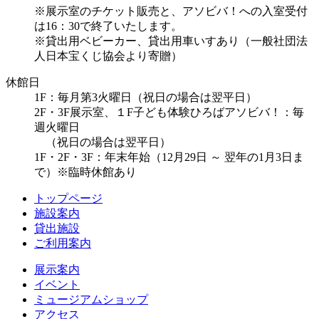
※展示室のチケット販売と、アソビバ！への入室受付
は16：30で終了いたします。
※貸出用ベビーカー、貸出用車いすあり（一般社団法
人日本宝くじ協会より寄贈）
休館日
1F：毎月第3火曜日（祝日の場合は翌平日）
2F・3F展示室、１F子ども体験ひろばアソビバ！：毎
週火曜日
（祝日の場合は翌平日）
1F・2F・3F：年末年始（12月29日 ～ 翌年の1月3日ま
で）※臨時休館あり
トップページ
施設案内
貸出施設
ご利用案内
展示案内
イベント
ミュージアムショップ
アクセス