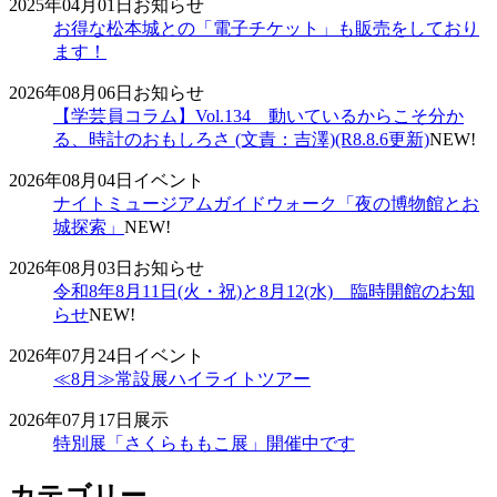
2025年04月01日
お知らせ
お得な松本城との「電子チケット」も販売をしており
ます！
2026年08月06日
お知らせ
【学芸員コラム】Vol.134 動いているからこそ分か
る、時計のおもしろさ (文責：吉澤)(R8.8.6更新)
NEW!
2026年08月04日
イベント
ナイトミュージアムガイドウォーク「夜の博物館とお
城探索」
NEW!
2026年08月03日
お知らせ
令和8年8月11日(火・祝)と8月12(水) 臨時開館のお知
らせ
NEW!
2026年07月24日
イベント
≪8月≫常設展ハイライトツアー
2026年07月17日
展示
特別展「さくらももこ展」開催中です
カテゴリー