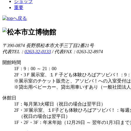
ショップ
重要
〒390-0874 長野県松本市大手三丁目2番21号
代表TEL：
0263-32-0133
/
代表FAX：0263-32-8974
開館時間
1F：9：00 ～ 21：00
2F・3Ｆ展示室、１Ｆ子ども体験ひろばアソビバ！：9：00 
※展示室のチケット販売と、アソビバ！への入室受付は1
※貸出用ベビーカー、貸出用車いすあり（一般社団法人
休館日
1F：毎月第3火曜日（祝日の場合は翌平日）
2F・3F展示室、１F子ども体験ひろばアソビバ！：毎
（祝日の場合は翌平日）
1F・2F・3F：年末年始（12月29日 ～ 翌年の1月3日