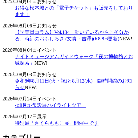
2025年04月01日
お知らせ
お得な松本城との「電子チケット」も販売をしており
ます！
2026年08月06日
お知らせ
【学芸員コラム】Vol.134 動いているからこそ分か
る、時計のおもしろさ (文責：吉澤)(R8.8.6更新)
NEW!
2026年08月04日
イベント
ナイトミュージアムガイドウォーク「夜の博物館とお
城探索」
NEW!
2026年08月03日
お知らせ
令和8年8月11日(火・祝)と8月12(水) 臨時開館のお知
らせ
NEW!
2026年07月24日
イベント
≪8月≫常設展ハイライトツアー
2026年07月17日
展示
特別展「さくらももこ展」開催中です
カテゴリー