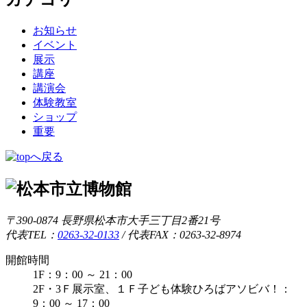
お知らせ
イベント
展示
講座
講演会
体験教室
ショップ
重要
〒390-0874 長野県松本市大手三丁目2番21号
代表TEL：
0263-32-0133
/
代表FAX：0263-32-8974
開館時間
1F：9：00 ～ 21：00
2F・3Ｆ展示室、１Ｆ子ども体験ひろばアソビバ！：
9：00 ～ 17：00