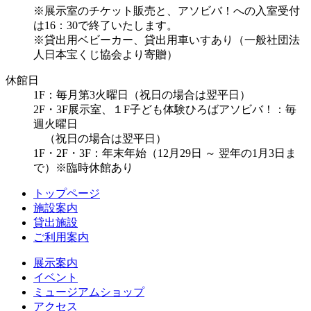
※展示室のチケット販売と、アソビバ！への入室受付
は16：30で終了いたします。
※貸出用ベビーカー、貸出用車いすあり（一般社団法
人日本宝くじ協会より寄贈）
休館日
1F：毎月第3火曜日（祝日の場合は翌平日）
2F・3F展示室、１F子ども体験ひろばアソビバ！：毎
週火曜日
（祝日の場合は翌平日）
1F・2F・3F：年末年始（12月29日 ～ 翌年の1月3日ま
で）※臨時休館あり
トップページ
施設案内
貸出施設
ご利用案内
展示案内
イベント
ミュージアムショップ
アクセス