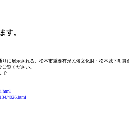
ます。
通りに展示される、
松本市重要有形民俗文化財・松本城下町舞
ひご覧ください。
まで
i.html
/134/4026.
html