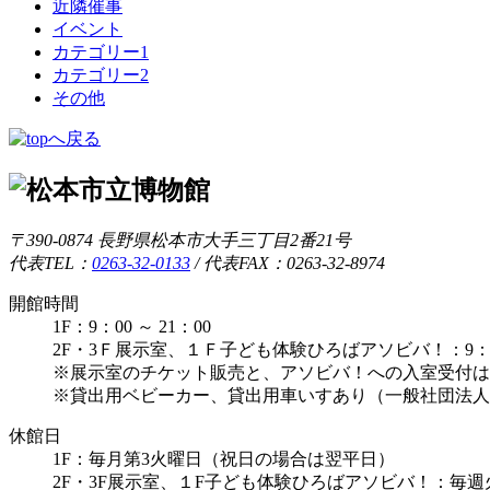
近隣催事
イベント
カテゴリー1
カテゴリー2
その他
〒390-0874 長野県松本市大手三丁目2番21号
代表TEL：
0263-32-0133
/
代表FAX：0263-32-8974
開館時間
1F：9：00 ～ 21：00
2F・3Ｆ展示室、１Ｆ子ども体験ひろばアソビバ！：9：00 
※展示室のチケット販売と、アソビバ！への入室受付は1
※貸出用ベビーカー、貸出用車いすあり（一般社団法人
休館日
1F：毎月第3火曜日（祝日の場合は翌平日）
2F・3F展示室、１F子ども体験ひろばアソビバ！：毎