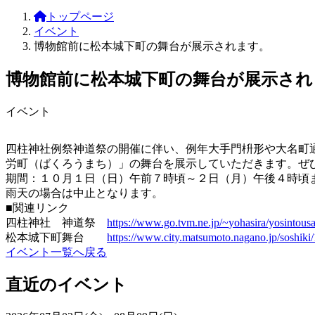
トップページ
イベント
博物館前に松本城下町の舞台が展示されます。
博物館前に松本城下町の舞台が展示され
イベント
四柱神社例祭神道祭の開催に伴い、
例年大手門枡形や大名町
労町（
ばくろうまち）」の舞台を展示していただきます。
ぜ
期間：１０月１日（日）午前７時頃～２日（月）午後４時頃
雨天の場合は中止となります。
■関連リンク
四柱神社 神道祭
https://www.go.tvm.ne.jp/~
yohasira/yosintousa
松本城下町舞台
https://www.city.matsumoto.
nagano.jp/soshiki
イベント一覧へ戻る
直近のイベント