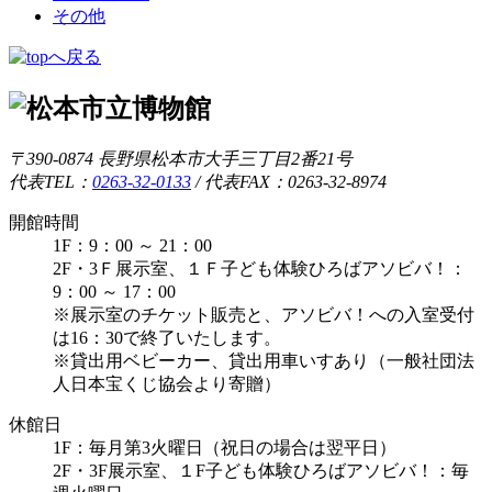
その他
〒390-0874 長野県松本市大手三丁目2番21号
代表TEL：
0263-32-0133
/
代表FAX：0263-32-8974
開館時間
1F：9：00 ～ 21：00
2F・3Ｆ展示室、１Ｆ子ども体験ひろばアソビバ！：
9：00 ～ 17：00
※展示室のチケット販売と、アソビバ！への入室受付
は16：30で終了いたします。
※貸出用ベビーカー、貸出用車いすあり（一般社団法
人日本宝くじ協会より寄贈）
休館日
1F：毎月第3火曜日（祝日の場合は翌平日）
2F・3F展示室、１F子ども体験ひろばアソビバ！：毎