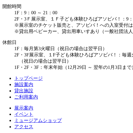
開館時間
1F：9：00 ～ 21：00
2F・3Ｆ展示室、１Ｆ子ども体験ひろばアソビバ！：9：00 
※展示室のチケット販売と、アソビバ！への入室受付は1
※貸出用ベビーカー、貸出用車いすあり（一般社団法人
休館日
1F：毎月第3火曜日（祝日の場合は翌平日）
2F・3F展示室、１F子ども体験ひろばアソビバ！：毎
（祝日の場合は翌平日）
1F・2F・3F：年末年始（12月29日 ～ 翌年の1月3日
トップページ
施設案内
貸出施設
ご利用案内
展示案内
イベント
ミュージアムショップ
アクセス