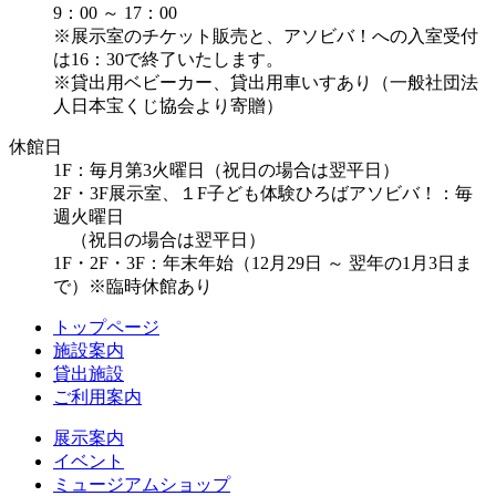
9：00 ～ 17：00
※展示室のチケット販売と、アソビバ！への入室受付
は16：30で終了いたします。
※貸出用ベビーカー、貸出用車いすあり（一般社団法
人日本宝くじ協会より寄贈）
休館日
1F：毎月第3火曜日（祝日の場合は翌平日）
2F・3F展示室、１F子ども体験ひろばアソビバ！：毎
週火曜日
（祝日の場合は翌平日）
1F・2F・3F：年末年始（12月29日 ～ 翌年の1月3日ま
で）※臨時休館あり
トップページ
施設案内
貸出施設
ご利用案内
展示案内
イベント
ミュージアムショップ