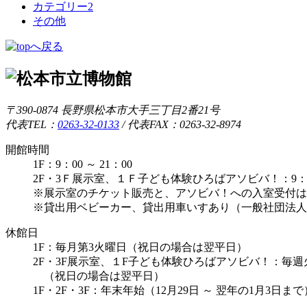
カテゴリー2
その他
〒390-0874 長野県松本市大手三丁目2番21号
代表TEL：
0263-32-0133
/
代表FAX：0263-32-8974
開館時間
1F：9：00 ～ 21：00
2F・3Ｆ展示室、１Ｆ子ども体験ひろばアソビバ！：9：00 
※展示室のチケット販売と、アソビバ！への入室受付は1
※貸出用ベビーカー、貸出用車いすあり（一般社団法人
休館日
1F：毎月第3火曜日（祝日の場合は翌平日）
2F・3F展示室、１F子ども体験ひろばアソビバ！：毎
（祝日の場合は翌平日）
1F・2F・3F：年末年始（12月29日 ～ 翌年の1月3日