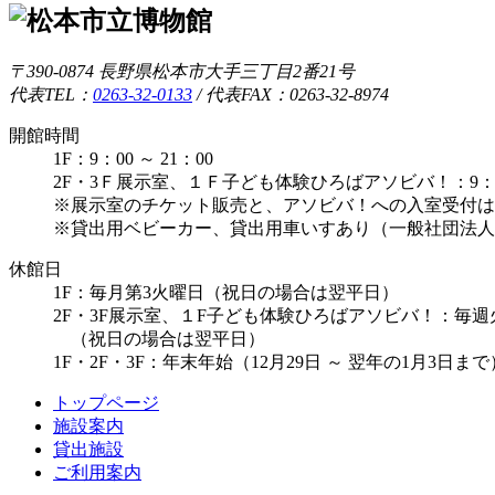
〒390-0874 長野県松本市大手三丁目2番21号
代表TEL：
0263-32-0133
/
代表FAX：0263-32-8974
開館時間
1F：9：00 ～ 21：00
2F・3Ｆ展示室、１Ｆ子ども体験ひろばアソビバ！：9：00 
※展示室のチケット販売と、アソビバ！への入室受付は1
※貸出用ベビーカー、貸出用車いすあり（一般社団法人
休館日
1F：毎月第3火曜日（祝日の場合は翌平日）
2F・3F展示室、１F子ども体験ひろばアソビバ！：毎
（祝日の場合は翌平日）
1F・2F・3F：年末年始（12月29日 ～ 翌年の1月3日
トップページ
施設案内
貸出施設
ご利用案内