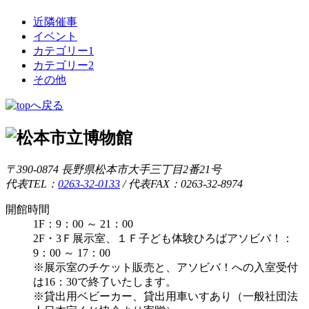
近隣催事
イベント
カテゴリー1
カテゴリー2
その他
〒390-0874 長野県松本市大手三丁目2番21号
代表TEL：
0263-32-0133
/
代表FAX：0263-32-8974
開館時間
1F：9：00 ～ 21：00
2F・3Ｆ展示室、１Ｆ子ども体験ひろばアソビバ！：
9：00 ～ 17：00
※展示室のチケット販売と、アソビバ！への入室受付
は16：30で終了いたします。
※貸出用ベビーカー、貸出用車いすあり（一般社団法