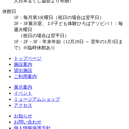
人日本宝くじ協会より寄贈）
休館日
1F：毎月第3火曜日（祝日の場合は翌平日）
2F・3F展示室、１F子ども体験ひろばアソビバ！：毎
週火曜日
（祝日の場合は翌平日）
1F・2F・3F：年末年始（12月29日 ～ 翌年の1月3日ま
で）※臨時休館あり
トップページ
施設案内
貸出施設
ご利用案内
展示案内
イベント
ミュージアムショップ
アクセス
お知らせ
お問い合わせ
個人情報保護方針