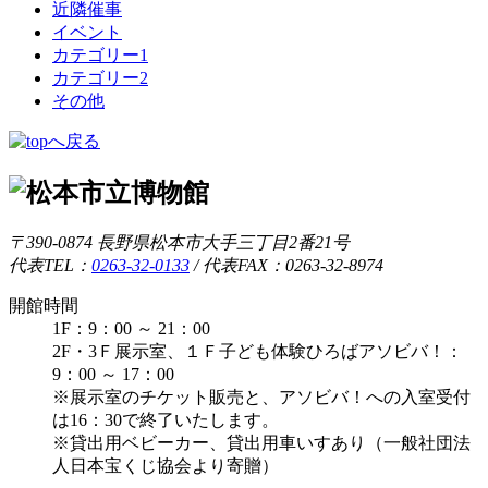
近隣催事
イベント
カテゴリー1
カテゴリー2
その他
〒390-0874 長野県松本市大手三丁目2番21号
代表TEL：
0263-32-0133
/
代表FAX：0263-32-8974
開館時間
1F：9：00 ～ 21：00
2F・3Ｆ展示室、１Ｆ子ども体験ひろばアソビバ！：
9：00 ～ 17：00
※展示室のチケット販売と、アソビバ！への入室受付
は16：30で終了いたします。
※貸出用ベビーカー、貸出用車いすあり（一般社団法
人日本宝くじ協会より寄贈）