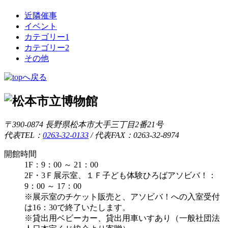
近隣催事
イベント
カテゴリー1
カテゴリー2
その他
〒390-0874 長野県松本市大手三丁目2番21号
代表TEL：
0263-32-0133
/
代表FAX：0263-32-8974
開館時間
1F：9：00 ～ 21：00
2F・3Ｆ展示室、１Ｆ子ども体験ひろばアソビバ！：
9：00 ～ 17：00
※展示室のチケット販売と、アソビバ！への入室受付
は16：30で終了いたします。
※貸出用ベビーカー、貸出用車いすあり（一般社団法