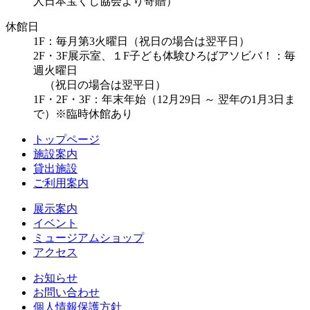
人日本宝くじ協会より寄贈）
休館日
1F：毎月第3火曜日（祝日の場合は翌平日）
2F・3F展示室、１F子ども体験ひろばアソビバ！：毎
週火曜日
（祝日の場合は翌平日）
1F・2F・3F：年末年始（12月29日 ～ 翌年の1月3日ま
で）※臨時休館あり
トップページ
施設案内
貸出施設
ご利用案内
展示案内
イベント
ミュージアムショップ
アクセス
お知らせ
お問い合わせ
個人情報保護方針