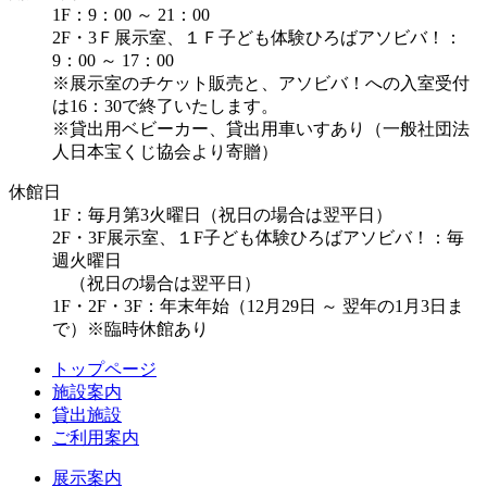
1F：9：00 ～ 21：00
2F・3Ｆ展示室、１Ｆ子ども体験ひろばアソビバ！：
9：00 ～ 17：00
※展示室のチケット販売と、アソビバ！への入室受付
は16：30で終了いたします。
※貸出用ベビーカー、貸出用車いすあり（一般社団法
人日本宝くじ協会より寄贈）
休館日
1F：毎月第3火曜日（祝日の場合は翌平日）
2F・3F展示室、１F子ども体験ひろばアソビバ！：毎
週火曜日
（祝日の場合は翌平日）
1F・2F・3F：年末年始（12月29日 ～ 翌年の1月3日ま
で）※臨時休館あり
トップページ
施設案内
貸出施設
ご利用案内
展示案内