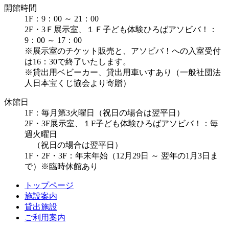
開館時間
1F：9：00 ～ 21：00
2F・3Ｆ展示室、１Ｆ子ども体験ひろばアソビバ！：
9：00 ～ 17：00
※展示室のチケット販売と、アソビバ！への入室受付
は16：30で終了いたします。
※貸出用ベビーカー、貸出用車いすあり（一般社団法
人日本宝くじ協会より寄贈）
休館日
1F：毎月第3火曜日（祝日の場合は翌平日）
2F・3F展示室、１F子ども体験ひろばアソビバ！：毎
週火曜日
（祝日の場合は翌平日）
1F・2F・3F：年末年始（12月29日 ～ 翌年の1月3日ま
で）※臨時休館あり
トップページ
施設案内
貸出施設
ご利用案内