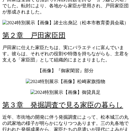
でした。転封により、各地から家臣が登用され、戸田家臣団
が形成されました。
【画像】諸士出身記（松本市教育委員会蔵）
第２章 戸田家臣団
戸田家に仕えた家臣たちは、実にバラエティに富んでいま
す。彼らは、それぞれの役割や特徴を持ちながらも、主君を
支える「家臣団」として組織的にまとまりました。
【画像】『御家閑習』部分
【画像】松崎家旗指物
【画像】御貸具足
第３章 発掘調査で見る家臣の暮らし
近年、市街地の開発に伴う発掘調査によって、松本城三の丸
の武家地の様子が明らかになりつつあります。三の丸各地で
行われた発掘成果から、家臣たちの息遣いが現代によみがえ