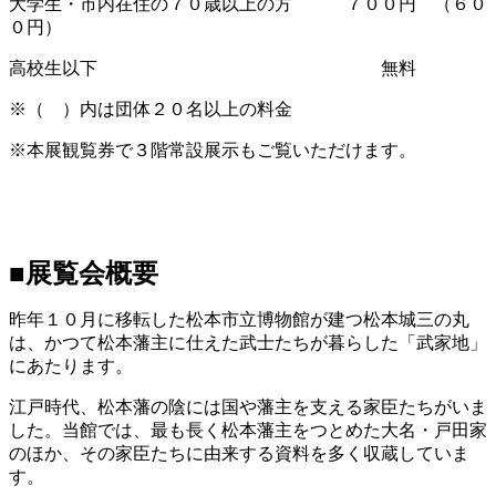
大学生・市内在住の７０歳以上の方 ７００円 （６０
０円）
高校生以下 無料
※（ ）内は団体２０名以上の料金
※本展観覧券で３階常設展示もご覧いただけます。
■展覧会概要
昨年１０月に移転した松本市立博物館が建つ松本城三の丸
は、かつて松本藩主に仕えた武士たちが暮らした「武家地」
にあたります。
江戸時代、松本藩の陰には国や藩主を支える家臣たちがいま
した。当館では、最も長く松本藩主をつとめた大名・戸田家
のほか、その家臣たちに由来する資料を多く収蔵していま
す。