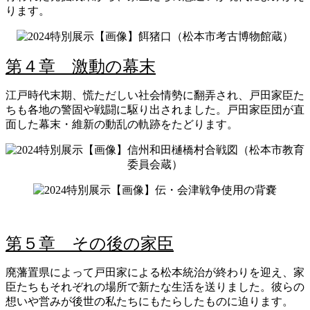
ります。
【画像】餌猪口（松本市考古博物館蔵）
第４章 激動の幕末
江戸時代末期、慌ただしい社会情勢に翻弄され、戸田家臣た
ちも各地の警固や戦闘に駆り出されました。戸田家臣団が直
面した幕末・維新の動乱の軌跡をたどります。
【画像】信州和田樋橋村合戦図（松本市教育
委員会蔵）
【画像】伝・会津戦争使用の背嚢
第５章 その後の家臣
廃藩置県によって戸田家による松本統治が終わりを迎え、家
臣たちもそれぞれの場所で新たな生活を送りました。彼らの
想いや営みが後世の私たちにもたらしたものに迫ります。