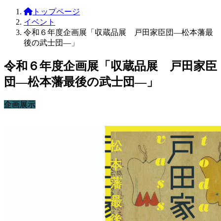
トップページ
イベント
令和６年度企画展「収蔵品展 戸田家臣団―松本藩最
後の武士団―」
令和６年度企画展「収蔵品展 戸田家臣
団―松本藩最後の武士団―」
企画展示