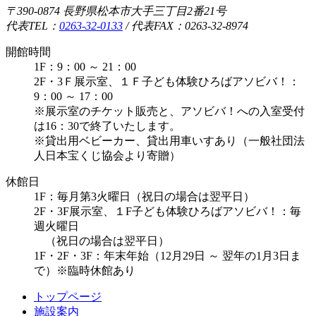
〒390-0874 長野県松本市大手三丁目2番21号
代表TEL：
0263-32-0133
/
代表FAX：0263-32-8974
開館時間
1F：9：00 ～ 21：00
2F・3Ｆ展示室、１Ｆ子ども体験ひろばアソビバ！：
9：00 ～ 17：00
※展示室のチケット販売と、アソビバ！への入室受付
は16：30で終了いたします。
※貸出用ベビーカー、貸出用車いすあり（一般社団法
人日本宝くじ協会より寄贈）
休館日
1F：毎月第3火曜日（祝日の場合は翌平日）
2F・3F展示室、１F子ども体験ひろばアソビバ！：毎
週火曜日
（祝日の場合は翌平日）
1F・2F・3F：年末年始（12月29日 ～ 翌年の1月3日ま
で）※臨時休館あり
トップページ
施設案内